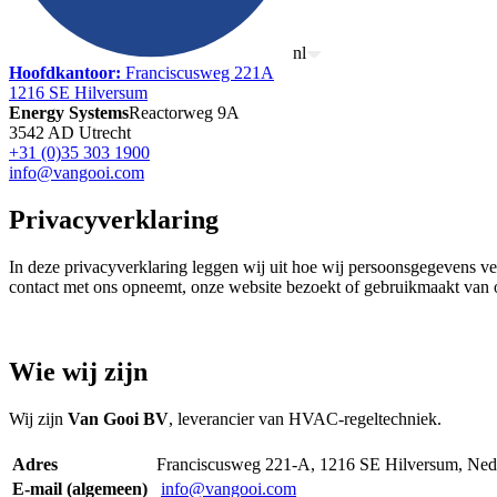
nl
Hoofdkantoor
:
Franciscusweg 221A
1216 SE Hilversum
Energy Systems
Reactorweg 9A
3542 AD Utrecht
+31 (0)35 303 1900
info@vangooi.com
Privacyverklaring
In deze privacyverklaring leggen wij uit hoe wij persoonsgegevens v
contact met ons opneemt, onze website bezoekt of gebruikmaakt van 
Wie wij zijn
Wij zijn
Van Gooi BV
, leverancier van HVAC-regeltechniek.
Adres
Franciscusweg 221-A, 1216 SE Hilversum, Ned
E-mail (algemeen)
info@vangooi.com