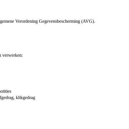
 Algemene Verordening Gegevensbescherming (AVG).
n verwerken:
otities
rfgedrag, klikgedrag